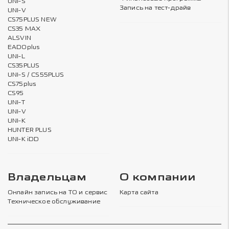
UNI-S
Запись на тест-драйв
UNI-V
CS75PLUS NEW
CS35 MAX
ALSVIN
EADOplus
UNI-L
CS35PLUS
UNI-S / CS55PLUS
CS75plus
CS95
UNI-T
UNI-V
UNI-K
HUNTER PLUS
UNI-K iDD
Владельцам
О компании
Онлайн запись на ТО и сервис
Карта сайта
Техническое обслуживание