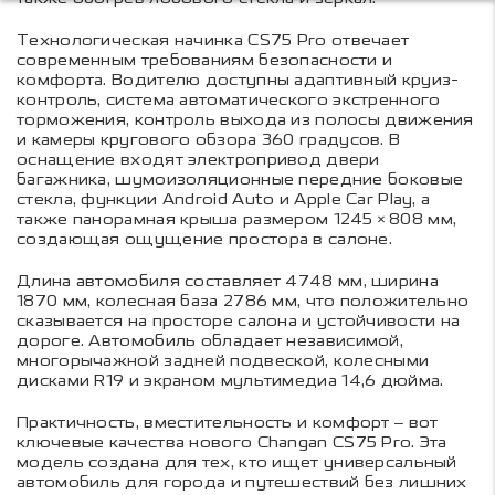
Технологическая начинка CS75 Pro отвечает
современным требованиям безопасности и
комфорта. Водителю доступны адаптивный круиз-
контроль, система автоматического экстренного
торможения, контроль выхода из полосы движения
и камеры кругового обзора 360 градусов. В
оснащение входят электропривод двери
багажника, шумоизоляционные передние боковые
стекла, функции Android Auto и Apple Car Play, а
также панорамная крыша размером 1245×808 мм,
создающая ощущение простора в салоне.
Длина автомобиля составляет 4748 мм, ширина
1870 мм, колесная база 2786 мм, что положительно
сказывается на просторе салона и устойчивости на
дороге. Автомобиль обладает независимой,
многорычажной задней подвеской, колесными
дисками R19 и экраном мультимедиа 14,6 дюйма.
Практичность, вместительность и комфорт – вот
ключевые качества нового Changan CS75 Pro. Эта
модель создана для тех, кто ищет универсальный
автомобиль для города и путешествий без лишних