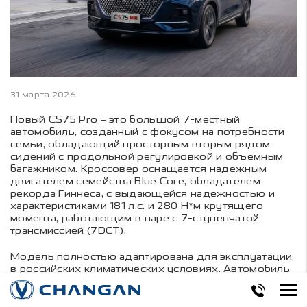
31 марта 2026
Новый CS75 Pro – это большой 7-местный
автомобиль, созданный с фокусом на потребности
семьи, обладающий просторным вторым рядом
сидений с продольной регулировкой и объемным
багажником. Кроссовер оснащается надежным
двигателем семейства Blue Core, обладателем
рекорда Гиннеса, с выдающейся надежностью и
характеристиками 181 л.с. и 280 Н*м крутящего
момента, работающим в паре с 7-ступенчатой
трансмиссией (7DCT).
Модель полностью адаптирована для эксплуатации
в российских климатических условиях. Автомобиль
оснащен зимним пакетом, который включает
подогрев рулевого колеса, подогревы сидений, а
также обогрев лобового стекла и зеркал.