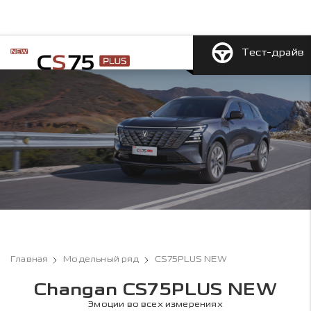
Тест-драйв
Главная
Модельный ряд
CS75PLUS NEW
Changan CS75PLUS NEW
Эмоции во всех измерениях