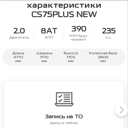
характеристики
CS75PLUS NEW
390
2.0
8AT
235
Н/М Крут.
Двигатель
КПП
л.с.
момент
Длина
Ширина
Высота
Колесная база
4770
1910
1705
2800
мм
мм
мм
мм
Запись на ТО
здесь и сейчас