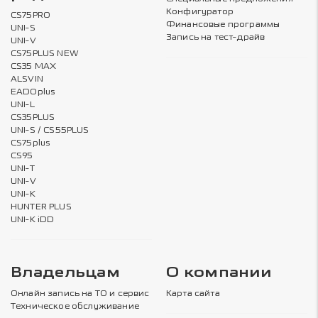
Конфигуратор
CS75PRO
Финансовые программы
UNI-S
Запись на тест-драйв
UNI-V
CS75PLUS NEW
CS35 MAX
ALSVIN
EADOplus
UNI-L
CS35PLUS
UNI-S / CS55PLUS
CS75plus
CS95
UNI-T
UNI-V
UNI-K
HUNTER PLUS
UNI-K iDD
Владельцам
О компании
Онлайн запись на ТО и сервис
Карта сайта
Техническое обслуживание