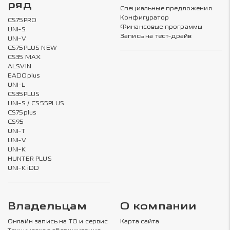
ряд
Специальные предложения
Конфигуратор
CS75PRO
Финансовые программы
UNI-S
Запись на тест-драйв
UNI-V
CS75PLUS NEW
CS35 MAX
ALSVIN
EADOplus
UNI-L
CS35PLUS
UNI-S / CS55PLUS
CS75plus
CS95
UNI-T
UNI-V
UNI-K
HUNTER PLUS
UNI-K iDD
Владельцам
О компании
Онлайн запись на ТО и сервис
Карта сайта