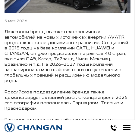
5 мая 2026
Люксовый бренд высокотехнологичных
автомобилей на новых источниках энергии AVATR
продолжает свое динамичное развитие. Созданный
в 2018 году на базе компаний CATL, HUAWEI и
CHANGAN, он уже представлен на рынках 40 стран,
включая ОАЭ, Катар, Тайланд, Чили, Мексику,
Бразилию и т.д. На 2026–2027 годы компания
запланировала масштабные шаги по укреплению
глобальных позиций и расширению модельного
ряда.
Российское подразделение бренда также
демонстрирует активный рост. С конца апреля 2026
его география пополнилась Барнаулом, Тверью и
Краснодаром.
Расширение сети - важный этап для бренда в
России. Особое значение имеет выход в Сибирский
регион: Барнаул стал самой восточной точкой