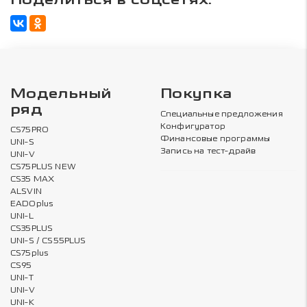
Поделиться в соцсетях:
Модельный
Покупка
ряд
Специальные предложения
Конфигуратор
CS75PRO
Финансовые программы
UNI-S
Запись на тест-драйв
UNI-V
CS75PLUS NEW
CS35 MAX
ALSVIN
EADOplus
UNI-L
CS35PLUS
UNI-S / CS55PLUS
CS75plus
CS95
UNI-T
UNI-V
UNI-K