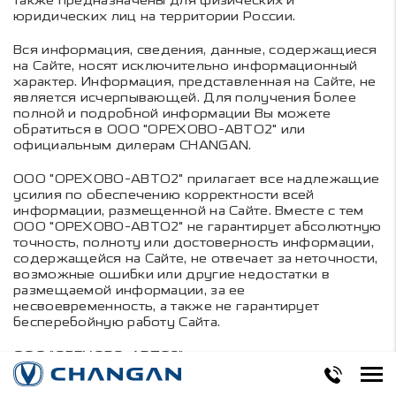
также предназначены для физических и
юридических лиц на территории России.
Вся информация, сведения, данные, содержащиеся
на Сайте, носят исключительно информационный
характер. Информация, представленная на Сайте, не
является исчерпывающей. Для получения более
полной и подробной информации Вы можете
обратиться в ООО "ОРЕХОВО-АВТО2" или
официальным дилерам CHANGAN.
ООО "ОРЕХОВО-АВТО2" прилагает все надлежащие
усилия по обеспечению корректности всей
информации, размещенной на Сайте. Вместе с тем
ООО "ОРЕХОВО-АВТО2" не гарантирует абсолютную
точность, полноту или достоверность информации,
содержащейся на Сайте, не отвечает за неточности,
возможные ошибки или другие недостатки в
размещаемой информации, за ее
несвоевременность, а также не гарантирует
бесперебойную работу Сайта.
ООО "ОРЕХОВО-АВТО2" не несет ответственность
за неблагоприятные последствия и любые убытки, в
том числе за ущерб, нанесенный вашему