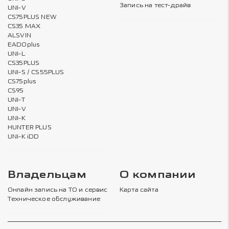
Запись на тест-драйв
UNI-V
CS75PLUS NEW
CS35 MAX
ALSVIN
EADOplus
UNI-L
CS35PLUS
UNI-S / CS55PLUS
CS75plus
CS95
UNI-T
UNI-V
UNI-K
HUNTER PLUS
UNI-K iDD
Владельцам
О компании
Онлайн запись на ТО и сервис
Карта сайта
Техническое обслуживание